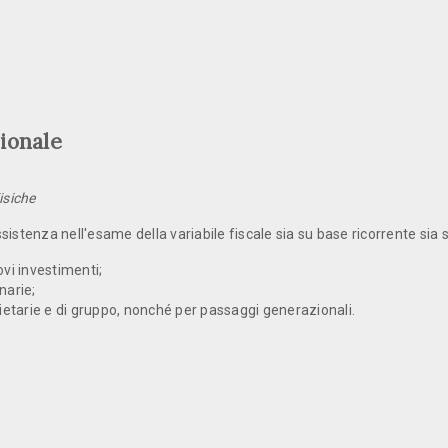
zionale
isiche
istenza nell'esame della variabile fiscale sia su base ricorrente sia s
ovi investimenti;
narie;
cie­tarie e di gruppo, nonché per passaggi gene­razionali.