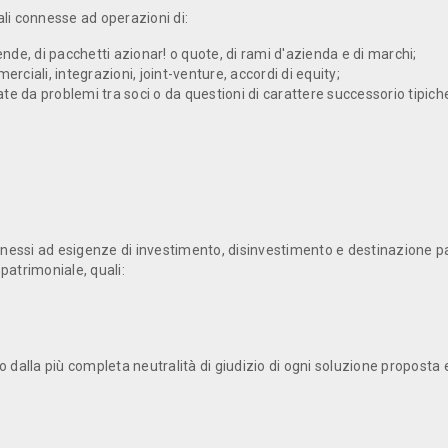
ali connesse ad operazioni di:
ziende, di pacchetti azionar! o quote, di rami d'azienda e di marchi;
rciali, integrazioni, joint-venture, accordi di equity;
zate da problemi tra soci o da questioni di carattere successorio tipi
nnessi ad esigenze di investimento, disinvesti­mento e destinazione patr
 patrimoniale, quali:
 dalla più completa neutralità di giudizio di ogni soluzione proposta e