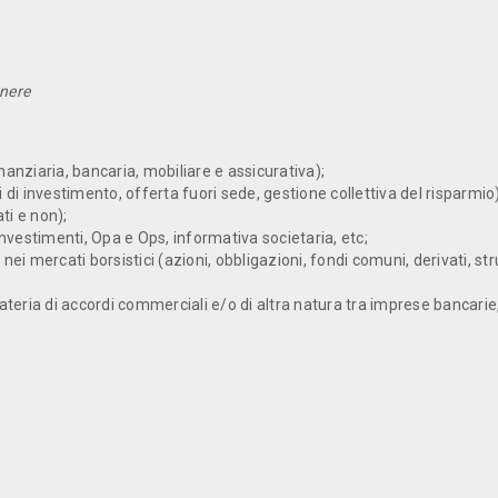
enere
nanziaria, bancaria, mobiliare e assicurativa);
i di investimento, offerta fuori sede, gestione collettiva del risparmio)
ti e non);
 investimenti, Opa e Ops, informativa societaria, etc;
nei mercati borsistici (azioni, obbligazioni, fondi comuni, derivati, stru
materia di accordi commerciali e/o di altra natura tra imprese bancarie,