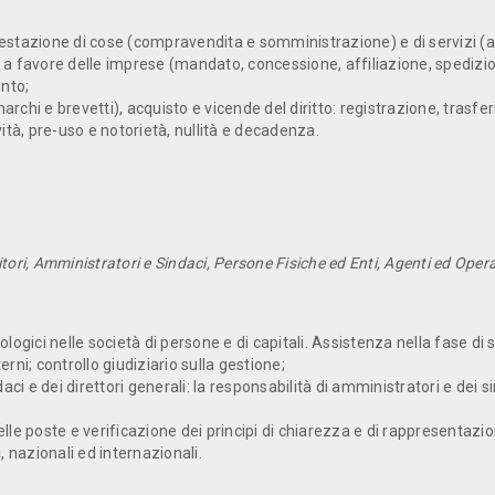
stazione di cose (compravendita e sommi­nistrazione) e di servizi (app
ria a favore delle imprese (mandato, concessione, affiliazione, spedizi
ento;
marchi e brevetti), acquisto e vicende del diritto: registrazione, trasfer
tà, pre-uso e notorietà, nullità e decadenza.
tori, Amministratori e Sindaci, Persone Fisiche ed Enti, Agenti ed Oper
atologici nelle società di persone e di capitali. Assistenza nella fase di
terni; controllo giudiziario sulla gestione;
ci e dei direttori generali: la responsabilità di amministratori e dei sind
delle poste e verificazione dei principi di chia­rezza e di rappresentazio
, nazionali ed internazionali.