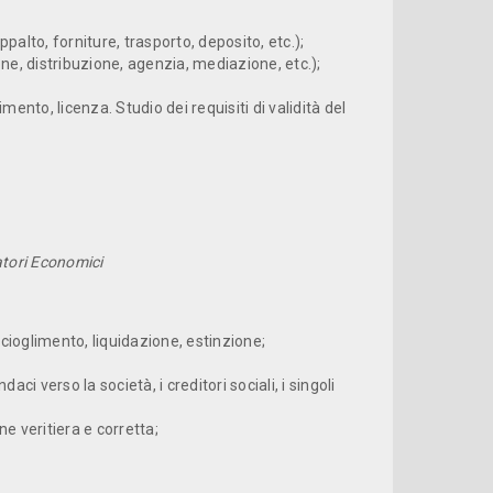
alto, forniture, trasporto, deposito, etc.);
one, distribuzione, agenzia, mediazione, etc.);
imento, licenza. Studio dei requisiti di validità del
atori Economici
 scioglimento, liquida­zione, estinzione;
aci verso la società, i creditori sociali, i singoli
ne veritiera e corretta;