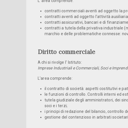
L' area comprende:
contratti commerciali aventi ad oggetto la pre
contratti aventi ad oggetto l'attività ausilia
contratti assicurativi, bancari e di finanziam
contratti a tutela della privativa industriale (
marchio e delle problematiche connesse: novi
Diritto commerciale
A chi si rivolge l' Istituto:
Imprese Industriali e Commerciali, Soci e Imprendi
L'area comprende:
il contratto di società: aspetti costitutivi e p
le funzioni di controllo. Controlli interni ed es
tutela giudiziale degli amministratori, dei sinda
soci e i terzi;
i principi di redazione del bilancio, controllo 
gestione del contenzioso in arbitrati societari