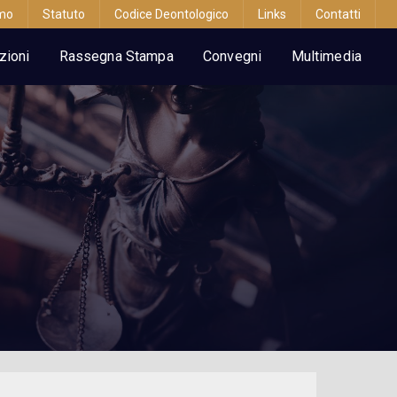
amo
Statuto
Codice Deontologico
Links
Contatti
zioni
Rassegna Stampa
Convegni
Multimedia